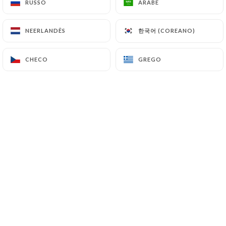
RUSSO
RUSSO
ÁRABE
ÁRABE
한국어 (COREANO)
한국어 (COREANO)
NEERLANDÊS
NEERLANDÊS
CHECO
CHECO
GREGO
GREGO
8.50€
8.50€
8.00€
22.00€