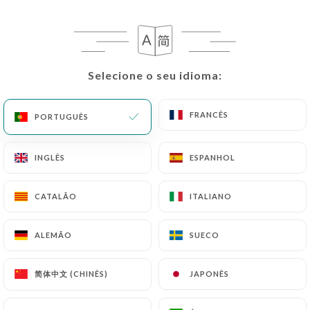
PT
MENU
Selecione o seu idioma:
Selecione o seu idioma:
FRANCÊS
FRANCÊS
PORTUGUÊS
PORTUGUÊS
/
PÁGINA INICIAL
MENU
Menu
INGLÊS
INGLÊS
ESPANHOL
ESPANHOL
CATALÃO
CATALÃO
ITALIANO
ITALIANO
Toute notre carte est faite maison
ALEMÃO
ALEMÃO
SUECO
SUECO
Service traiteur pour vos
évènements
简体中文 (CHINÊS)
简体中文 (CHINÊS)
JAPONÊS
JAPONÊS
Privatisation possible du restaurant